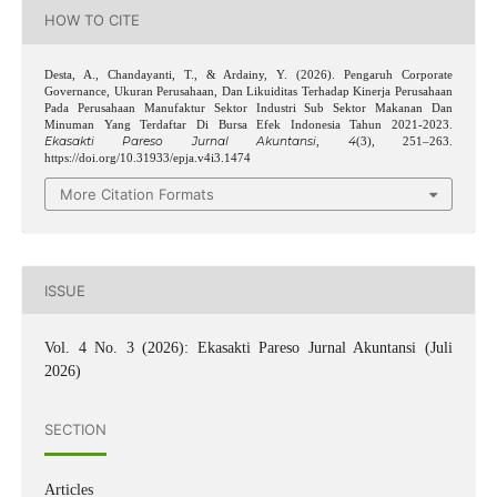
HOW TO CITE
Desta, A., Chandayanti, T., & Ardainy, Y. (2026). Pengaruh Corporate
Governance, Ukuran Perusahaan, Dan Likuiditas Terhadap Kinerja Perusahaan
Pada Perusahaan Manufaktur Sektor Industri Sub Sektor Makanan Dan
Minuman Yang Terdaftar Di Bursa Efek Indonesia Tahun 2021-2023.
Ekasakti Pareso Jurnal Akuntansi
4
,
(3), 251–263.
https://doi.org/10.31933/epja.v4i3.1474
More Citation Formats
ISSUE
Vol. 4 No. 3 (2026): Ekasakti Pareso Jurnal Akuntansi (Juli
2026)
SECTION
Articles