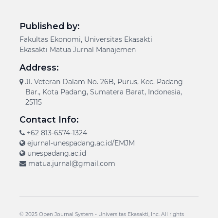
Published by:
Fakultas Ekonomi, Universitas Ekasakti
Ekasakti Matua Jurnal Manajemen
Address:
Jl. Veteran Dalam No. 26B, Purus, Kec. Padang
Bar., Kota Padang, Sumatera Barat, Indonesia,
25115
Contact Info:
+62 813-6574-1324
ejurnal-unespadang.ac.id/EMJM
unespadang.ac.id
matua.jurnal@gmail.com
© 2025 Open Journal System -
Universitas Ekasakti
, Inc. All rights