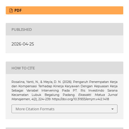
PDF
PUBLISHED
2026-04-25
HOW TO CITE
Rosalina, Yanti, N., & Meyla, D. N. (2026). Pengaruh Penempatan Kerja
dan Kompensasi Terhadap Kinerja Karyawan Dengan Kepuasan Kerja
Sebagai Variabel Intervening Pada PT. Ris Investindo Sarana
Kecamatan Lubuk Begalung Padang.
Ekasakti Matua Jurnal
Manajemen
,
4
(2), 224–239. https://doi.org/10.31933/emjm.v4i2.1418
More Citation Formats