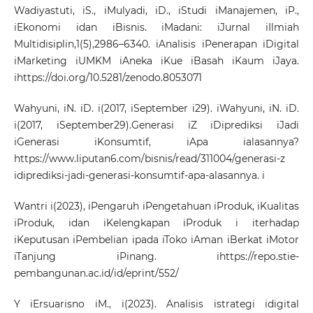
Wadiyastuti, iS., iMulyadi, iD., iStudi iManajemen, iP.,
iEkonomi idan iBisnis. iMadani: iJurnal iIlmiah
Multidisiplin,1(5),2986–6340. iAnalisis iPenerapan iDigital
iMarketing iUMKM iAneka iKue iBasah iKaum iJaya.
i
https://doi.org/10.5281/zenodo.8053071
Wahyuni, iN. iD. i(2017, iSeptember i29). iWahyuni, iN. iD.
i(2017, iSeptember29).Generasi iZ iDiprediksi iJadi
iGenerasi iKonsumtif, iApa ialasannya?
https://www.liputan6.com/bisnis/read/311004/generasi-z
idiprediksi-jadi-generasi-konsumtif-apa-alasannya. i
Wantri i(2023), iPengaruh iPengetahuan iProduk, iKualitas
iProduk, idan iKelengkapan iProduk i iterhadap
iKeputusan iPembelian ipada iToko iAman iBerkat iMotor
iTanjung iPinang. i
https://repo.stie-
pembangunan.ac.id/id/eprint/552/
Y iErsuarisno iM., i(2023). Analisis istrategi idigital