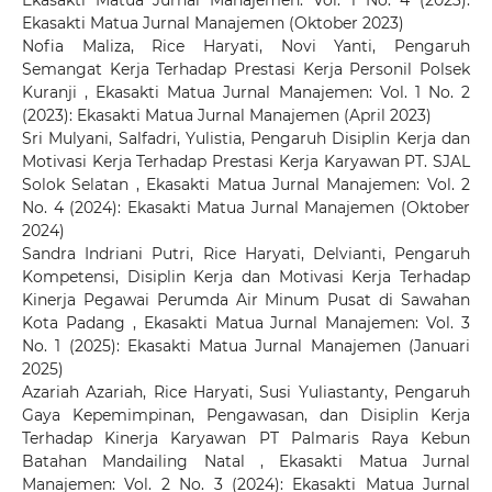
Ekasakti Matua Jurnal Manajemen: Vol. 1 No. 4 (2023):
Ekasakti Matua Jurnal Manajemen (Oktober 2023)
Nofia Maliza, Rice Haryati, Novi Yanti,
Pengaruh
Semangat Kerja Terhadap Prestasi Kerja Personil Polsek
Kuranji
,
Ekasakti Matua Jurnal Manajemen: Vol. 1 No. 2
(2023): Ekasakti Matua Jurnal Manajemen (April 2023)
Sri Mulyani, Salfadri, Yulistia,
Pengaruh Disiplin Kerja dan
Motivasi Kerja Terhadap Prestasi Kerja Karyawan PT. SJAL
Solok Selatan
,
Ekasakti Matua Jurnal Manajemen: Vol. 2
No. 4 (2024): Ekasakti Matua Jurnal Manajemen (Oktober
2024)
Sandra Indriani Putri, Rice Haryati, Delvianti,
Pengaruh
Kompetensi, Disiplin Kerja dan Motivasi Kerja Terhadap
Kinerja Pegawai Perumda Air Minum Pusat di Sawahan
Kota Padang
,
Ekasakti Matua Jurnal Manajemen: Vol. 3
No. 1 (2025): Ekasakti Matua Jurnal Manajemen (Januari
2025)
Azariah Azariah, Rice Haryati, Susi Yuliastanty,
Pengaruh
Gaya Kepemimpinan, Pengawasan, dan Disiplin Kerja
Terhadap Kinerja Karyawan PT Palmaris Raya Kebun
Batahan Mandailing Natal
,
Ekasakti Matua Jurnal
Manajemen: Vol. 2 No. 3 (2024): Ekasakti Matua Jurnal