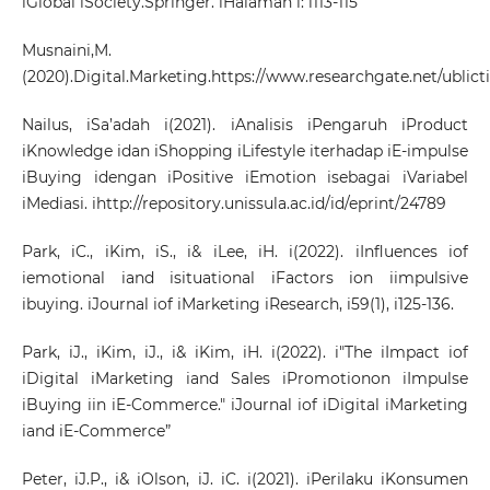
iGlobal iSociety.Springer. iHalaman i: i113-115
Musnaini,M.
(2020).Digital.Marketing.
https://www.researchgate.net/ublict
Nailus, iSa’adah i(2021). iAnalisis iPengaruh iProduct
iKnowledge idan iShopping iLifestyle iterhadap iE-impulse
iBuying idengan iPositive iEmotion isebagai iVariabel
iMediasi. i
http://repository.unissula.ac.id/id/eprint/24789
Park, iC., iKim, iS., i& iLee, iH. i(2022). iInfluences iof
iemotional iand isituational iFactors ion iimpulsive
ibuying. iJournal iof iMarketing iResearch, i59(1), i125-136.
Park, iJ., iKim, iJ., i& iKim, iH. i(2022). i"The iImpact iof
iDigital iMarketing iand Sales iPromotionon iImpulse
iBuying iin iE-Commerce." iJournal iof iDigital iMarketing
iand iE-Commerce”
Peter, iJ.P., i& iOlson, iJ. iC. i(2021). iPerilaku iKonsumen