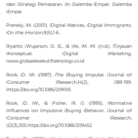
idan iStrategi Pemasaran. iIn iSalemba iEmpat. iSalemba
iEmpat
Prensky, iM. i(2001). iDigital iNatives, iDigital iImmigrants.
iOn ithe iHorizon,9(5),1-6.
Riyanto iWujarson, iS. iE., i& iAk, iM. iM. i(n.d.). iTinjauan
iKonseptual. iDigital iMarketing.
iwww.globaleksekutifteknologi.co.id
Rook, iD. iW. i(1987). iThe iBuying iImpulse. iJournal iof
iConsumer iResearch,14(2), i189-199.
i
https://doi.org/10.1086/209105
Rook, iD. iW., i& iFisher, iR. iJ. i(1995). iNormative
iInfluences ion iImpulsive iBuying iBehavior. iJournal iof
iConsumer iResearch,
i22(3),305.
https://doi.org/10.1086/209452