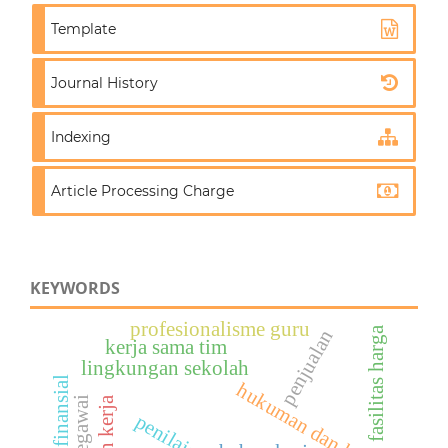
Template
Journal History
Indexing
Article Processing Charge
KEYWORDS
profesionalisme guru
fasilitas harga
penjualan
kerja sama tim
lingkungan sekolah
hukuman dan kinerja