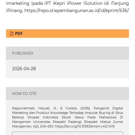
imarketing ipada iPT iKepri iPower iSolution idi iTanjung
iPinang.
https://repo.stiepembangunan.ac.id/id/eprint/636/
PDF
PUBLISHED
2026-04-28
HOW TO CITE
Rajaurrahmah, Haryati, R., & Yulistia. (2026). Pengaruh Digital
Marketing dan Product Knowledge Terhadap Impulse Buying di Situs
Belanja Shopee Indonesia (Studi Kasus Pada Mahasiswa S1
Manajemen Universitas Ekasakti Padang).
Ekasakti Matua Jurnal
Manajemen
,
4
(2), 240–250. https://doi.org/10.31933/emjm.v4i2.1419