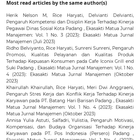
Most read articles by the same author(s)
Herik Nelson M, Rice Haryati, Delvianti Delvianti,
Pengaruh Kompetensi dan Disiplin Kerja Terhadap Kinerja
Pegawai Dinas Sosial Kota Padang
,
Ekasakti Matua Jurnal
Manajemen: Vol. 1 No. 3 (2023): Ekasakti Matua Jurnal
Manajemen (Juli 2023)
Ridho Belviyanto, Rice Haryati, Sunreni Sunreni,
Pengaruh
Promosi, Kualitas Pelayanan dan Kualitas Produk
Terhadap Kepuasan Konsumen pada Cafe Iconix Grill end
Suki Padang
,
Ekasakti Matua Jurnal Manajemen: Vol. 1 No.
4 (2023): Ekasakti Matua Jurnal Manajemen (Oktober
2023)
Khairullah Khairullah, Rice Haryati, Meri Dwi Anggraeni,
Pengaruh Stres Kerja dan Konflik Kerja Terhadap Kinerja
Karyawan pada PT. Batang Hari Barisan Padang
,
Ekasakti
Matua Jurnal Manajemen: Vol. 1 No. 4 (2023): Ekasakti
Matua Jurnal Manajemen (Oktober 2023)
Annisa Yulia Astuti, Salfadri, Yulistia,
Pengaruh Motivasi,
Kompensasi, dan Budaya Organisasi Terhadap Kinerja
Karyawan pada PT. Pos Indonesia (Persero) Padang
,