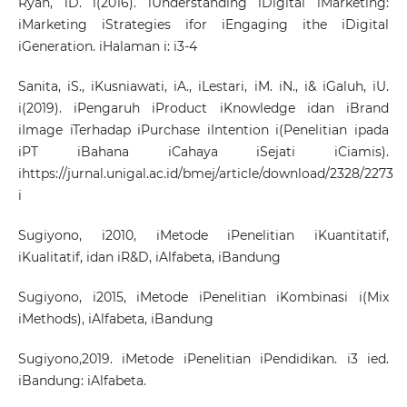
Ryan, iD. i(2016). iUnderstanding iDigital iMarketing:
iMarketing iStrategies ifor iEngaging ithe iDigital
iGeneration. iHalaman i: i3-4
Sanita, iS., iKusniawati, iA., iLestari, iM. iN., i& iGaluh, iU.
i(2019). iPengaruh iProduct iKnowledge idan iBrand
iImage iTerhadap iPurchase iIntention i(Penelitian ipada
iPT iBahana iCahaya iSejati iCiamis).
i
https://jurnal.unigal.ac.id/bmej/article/download/2328/2273
i
Sugiyono, i2010, iMetode iPenelitian iKuantitatif,
iKualitatif, idan iR&D, iAlfabeta, iBandung
Sugiyono, i2015, iMetode iPenelitian iKombinasi i(Mix
iMethods), iAlfabeta, iBandung
Sugiyono,2019. iMetode iPenelitian iPendidikan. i3 ied.
iBandung: iAlfabeta.