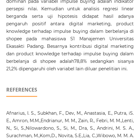
dominan pada variabel impulse buying adalah indikator
persepsi nilai. Kemudian untuk analisis regresi linear
berganda serta uji hipotesis didapat hasil adanya
pengaruh positif antara digital marketing, product
knowledge terhadap impulse buying dalam berbelanja di
shopee pada mahasiswa S1 Manajemen Universitas
Ekasakti Padang. Besarnya kontribusi digital marketing
dan product knowledge terhadap impulse buying dalam
berbelanja di shopee adalah78,8% sedangkan sisanya
21,2% dipengaruhi oleh variabel lain diluar penelitian ini.
REFERENCES
Afnarius, I. S., Subkhan, F., Dev, M., Anastasia, E., Putra, iS.
E., Amron, M.M.,Endrianur, M. M., Zain, R., Febri, M. M.,Lenti,
N., Si, S.,Nilowardono, S., Si, M., Dra, S., Andrini, M. S. A.,
Surachman, M.,Kom,D., Novita, S.E.,Lia, C.,Wibowo, M. M. A.