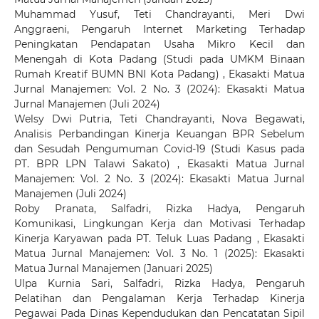
Muhammad Yusuf, Teti Chandrayanti, Meri Dwi
Anggraeni,
Pengaruh Internet Marketing Terhadap
Peningkatan Pendapatan Usaha Mikro Kecil dan
Menengah di Kota Padang (Studi pada UMKM Binaan
Rumah Kreatif BUMN BNI Kota Padang)
,
Ekasakti Matua
Jurnal Manajemen: Vol. 2 No. 3 (2024): Ekasakti Matua
Jurnal Manajemen (Juli 2024)
Welsy Dwi Putria, Teti Chandrayanti, Nova Begawati,
Analisis Perbandingan Kinerja Keuangan BPR Sebelum
dan Sesudah Pengumuman Covid-19 (Studi Kasus pada
PT. BPR LPN Talawi Sakato)
,
Ekasakti Matua Jurnal
Manajemen: Vol. 2 No. 3 (2024): Ekasakti Matua Jurnal
Manajemen (Juli 2024)
Roby Pranata, Salfadri, Rizka Hadya,
Pengaruh
Komunikasi, Lingkungan Kerja dan Motivasi Terhadap
Kinerja Karyawan pada PT. Teluk Luas Padang
,
Ekasakti
Matua Jurnal Manajemen: Vol. 3 No. 1 (2025): Ekasakti
Matua Jurnal Manajemen (Januari 2025)
Ulpa Kurnia Sari, Salfadri, Rizka Hadya,
Pengaruh
Pelatihan dan Pengalaman Kerja Terhadap Kinerja
Pegawai Pada Dinas Kependudukan dan Pencatatan Sipil