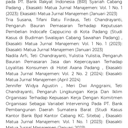
pada PT. Bank Rakyat Indonesia (BRI) Syariah Cabang
Padang
,
Ekasakti Matua Jurnal Manajemen: Vol. 1 No. 1
(2023): Ekasakti Matua Jurnal Manajemen (Januari 2023)
Tria Susana, Tifani Ratu Firdaus, Teti Chandrayanti,
Pengaruh Bauran Pemasaran Terhadap Keputusan
Pembelian Indocafe Cappucino di Kota Padang (Studi
Kasus di Budiman Swalayan Cabang Sawahan Padang)
,
Ekasakti Matua Jurnal Manajemen: Vol. 1 No. 1 (2023):
Ekasakti Matua Jurnal Manajemen (Januari 2023)
Nadila Arfi, Teti Chandrayanti, Yulistia Yulistia,
Pengaruh
Bauran Pemasaran Jasa dan Kepercayaan Terhadap
Loyalitas Konsumen di Hotel Axana Padang
,
Ekasakti
Matua Jurnal Manajemen: Vol. 2 No. 2 (2024): Ekasakti
Matua Jurnal Manajemen (April 2024)
Jennifer Widya Agustin , Meri Dwi Anggraini, Teti
Chandrayanti,
Pengaruh Lingkungan Kerja Dan Iklim
Organisasi Terhadap Kepuasan Kerja Dengan Komitmen
Organisasi Sebagai Variabel Intervening Pada PT. Bank
Pembangunan Daerah Sumatera Barat (Studi Kasus
Kantor Bank Bpd Kantor Cabang KC. Siteba)
,
Ekasakti
Matua Jurnal Manajemen: Vol. 1 No. 1 (2023): Ekasakti
Matua Jurnal Manajemen (Januari 2023)