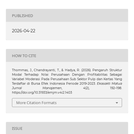
PUBLISHED
2026-04-22
HOW TO CITE
Thommas, J., Chandrayanti, T., & Hadya, R. (2026). Pengaruh Struktur
Modal Terhadap Nilai Perusahaan Dengan Profitabilitas Sebagai
Variabel Moderasi: Pada Perusahaan Sub Sektor Pulp dan Kertas Yang
Terdaftar di Bursa Efek Indonesia Periode 2019-2023.
Ekasakti Matua
Jurnal Manajemen
,
4
(2), 192–198.
https://doi.org/10.31933/emjm.v4i2.1403
More Citation Formats
ISSUE