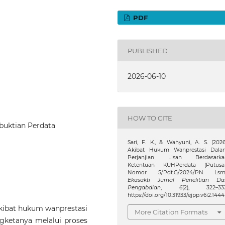
PDF
PUBLISHED
2026-06-10
HOW TO CITE
mbuktian Perdata
Sari, F. K., & Wahyuni, A. S. (2026
Akibat Hukum Wanprestasi Dala
Perjanjian Lisan Berdasarka
Ketentuan KUHPerdata (Putusa
Nomor 5/Pdt.G/2024/PN Lsm)
Ekasakti Jurnal Penelitian Da
Pengabdian
,
6
(2), 322–333
https://doi.org/10.31933/ejpp.v6i2.1444
akibat hukum wanprestasi
More Citation Formats
ngketanya melalui proses