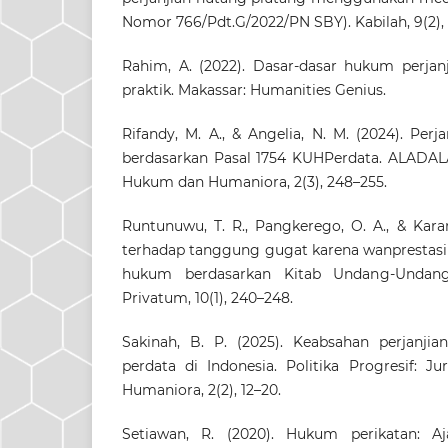
Nomor 766/Pdt.G/2022/PN SBY). Kabilah, 9(2),
Rahim, A. (2022). Dasar-dasar hukum perjanj
praktik. Makassar: Humanities Genius.
Rifandy, M. A., & Angelia, N. M. (2024). Pe
berdasarkan Pasal 1754 KUHPerdata. ALADALAH:
Hukum dan Humaniora, 2(3), 248–255.
Runtunuwu, T. R., Pangkerego, O. A., & Karam
terhadap tanggung gugat karena wanprestas
hukum berdasarkan Kitab Undang-Undan
Privatum, 10(1), 240–248.
Sakinah, B. P. (2025). Keabsahan perjanji
perdata di Indonesia. Politika Progresif: J
Humaniora, 2(2), 12–20.
Setiawan, R. (2020). Hukum perikatan: A