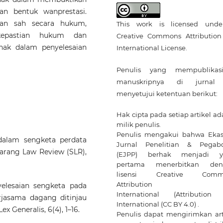
an bentuk wanprestasi.
san sah secara hukum,
This work is licensed und
 kepastian hukum dan
Creative Commons Attribution
hak dalam penyelesaian
International License
.
Penulis yang mempublikas
manuskripnya di jurnal 
menyetujui ketentuan berikut:
Hak cipta pada setiap artikel ad
milik penulis.
Penulis mengakui bahwa Ekas
 dalam sengketa perdata
Jurnal Penelitian & Pegab
arang Law Review (SLR),
(EJPP) berhak menjadi y
pertama menerbitkan den
lisensi Creative Comm
Attribution 4
yelesaian sengketa pada
International
(Attribution 
rjasama dagang ditinjau
International (CC BY 4.0) .
x Generalis, 6(4), 1–16.
Penulis dapat mengirimkan art