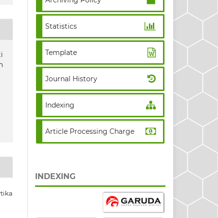
Archiving Policy
Statistics
Template
i
n
Journal History
Indexing
Article Processing Charge
INDEXING
tika