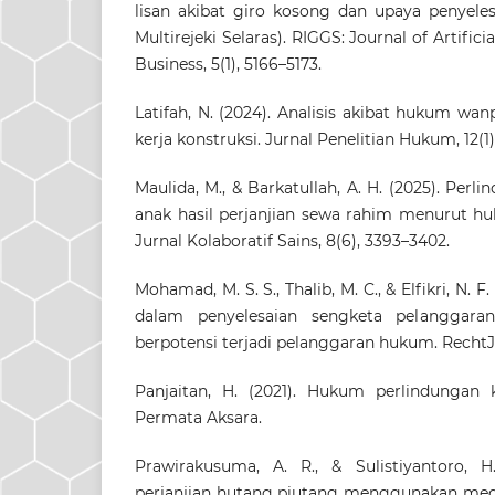
lisan akibat giro kosong dan upaya penyeles
Multirejeki Selaras). RIGGS: Journal of Artifici
Business, 5(1), 5166–5173.
Latifah, N. (2024). Analisis akibat hukum wan
kerja konstruksi. Jurnal Penelitian Hukum, 12(1)
Maulida, M., & Barkatullah, A. H. (2025). Pe
anak hasil perjanjian sewa rahim menurut huk
Jurnal Kolaboratif Sains, 8(6), 3393–3402.
Mohamad, M. S. S., Thalib, M. C., & Elfikri, N. 
dalam penyelesaian sengketa pelanggaran
berpotensi terjadi pelanggaran hukum. RechtJiv
Panjaitan, H. (2021). Hukum perlindungan 
Permata Aksara.
Prawirakusuma, A. R., & Sulistiyantoro, H.
perjanjian hutang piutang menggunakan media