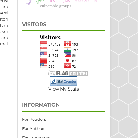
ics (langkisau scooter club)
busi
vulnerable groups
elah
versi
itori
VISITORS
dalam
akui
tkan
rnal
View My Stats
INFORMATION
For Readers
For Authors
For Librarians