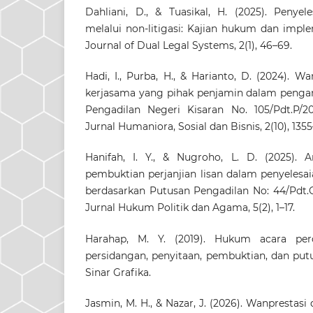
Dahliani, D., & Tuasikal, H. (2025). Penyel
melalui non-litigasi: Kajian hukum dan imple
Journal of Dual Legal Systems, 2(1), 46–69.
Hadi, I., Purba, H., & Harianto, D. (2024). Wa
kerjasama yang pihak penjamin dalam penga
Pengadilan Negeri Kisaran No. 105/Pdt.P/2
Jurnal Humaniora, Sosial dan Bisnis, 2(10), 1355
Hanifah, I. Y., & Nugroho, L. D. (2025). An
pembuktian perjanjian lisan dalam penyelesa
berdasarkan Putusan Pengadilan No: 44/Pdt.G
Jurnal Hukum Politik dan Agama, 5(2), 1–17.
Harahap, M. Y. (2019). Hukum acara per
persidangan, penyitaan, pembuktian, dan putu
Sinar Grafika.
Jasmin, M. H., & Nazar, J. (2026). Wanprestasi 