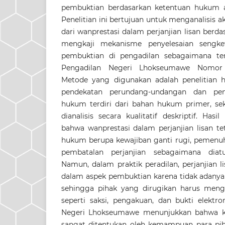
pembuktian berdasarkan ketentuan hukum ac
Penelitian ini bertujuan untuk menganalisis 
dari wanprestasi dalam perjanjian lisan berd
mengkaji mekanisme penyelesaian sengket
pembuktian di pengadilan sebagaimana te
Pengadilan Negeri Lhokseumawe Nomor 
Metode yang digunakan adalah penelitian
pendekatan perundang-undangan dan pen
hukum terdiri dari bahan hukum primer, sek
dianalisis secara kualitatif deskriptif. Has
bahwa wanprestasi dalam perjanjian lisan t
hukum berupa kewajiban ganti rugi, pemenuha
pembatalan perjanjian sebagaimana dia
Namun, dalam praktik peradilan, perjanjian 
dalam aspek pembuktian karena tidak adanya b
sehingga pihak yang dirugikan harus menga
seperti saksi, pengakuan, dan bukti elektro
Negeri Lhokseumawe menunjukkan bahwa ke
sangat ditentukan oleh kemampuan para p