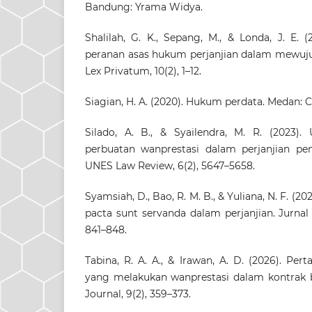
Bandung: Yrama Widya.
Shalilah, G. K., Sepang, M., & Londa, J. E. 
peranan asas hukum perjanjian dalam mewujud
Lex Privatum, 10(2), 1–12.
Siagian, H. A. (2020). Hukum perdata. Medan: 
Silado, A. B., & Syailendra, M. R. (2023)
perbuatan wanprestasi dalam perjanjian peng
UNES Law Review, 6(2), 5647–5658.
Syamsiah, D., Bao, R. M. B., & Yuliana, N. F. (2
pacta sunt servanda dalam perjanjian. Jurnal
841–848.
Tabina, R. A. A., & Irawan, A. D. (2026). Pe
yang melakukan wanprestasi dalam kontrak 
Journal, 9(2), 359–373.