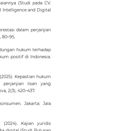
aiannya (Studi pada CV.
al Intelligence and Digital
prestasi dalam perjanjian
, 80–95.
rlindungan hukum terhadap
um positif di Indonesia.
F. (2025). Kepastian hukum
 perjanjian lisan yang
a, 2(3), 420–437.
konsumen. Jakarta: Jala
 (2024). Kajian yuridis
 digital (Studi Putusan