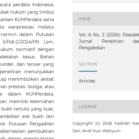
ara perdata Indonesia.
akibat hukum yang timbul
ISSUE
asarkan KUHPerdata serta
a wanprestasi melalui
rcermin dalam Putusan
Vol. 6 No. 2 (2026): Ekasakt
Jurnal Penelitian da
5/Pdt.G/2024/PN Lsm.
Pengabdian
 hukum normatif dengan
dekatan kasus. Bahan
under, dan tersier yang
SECTION
il penelitian menunjukkan
etap menimbulkan akibat
Articles
n prestasi, bunga, atau
tur dalam KUHPerdata.
lisan memiliki kelemahan
LICENSE
ukti tertulis yang kuat,
ndalkan alat bukti lain
Copyright (c) 2026 Fadilah Kar
nik. Putusan Pengadilan
Sari, Andi Suci Wahyuni
berhasilan pembuktian
ihak dalam membuktikan