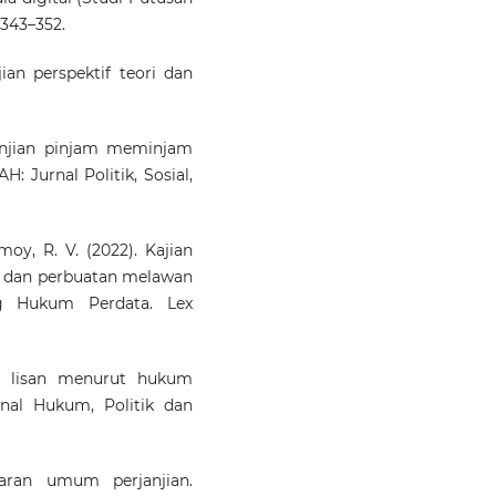
 343–352.
ian perspektif teori dan
rjanjian pinjam meminjam
 Jurnal Politik, Sosial,
oy, R. V. (2022). Kajian
i dan perbuatan melawan
g Hukum Perdata. Lex
an lisan menurut hukum
urnal Hukum, Politik dan
jaran umum perjanjian.