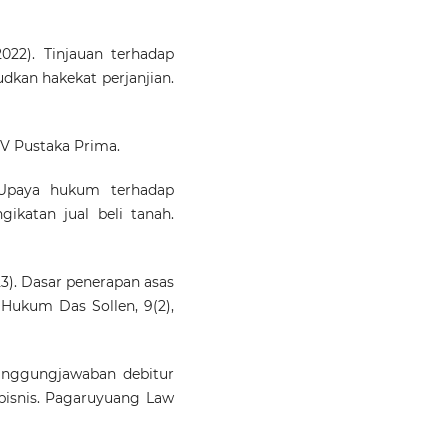
(2022). Tinjauan terhadap
kan hakekat perjanjian.
CV Pustaka Prima.
. Upaya hukum terhadap
ikatan jual beli tanah.
023). Dasar penerapan asas
 Hukum Das Sollen, 9(2),
rtanggungjawaban debitur
bisnis. Pagaruyuang Law