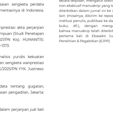
secara terpisah, mengatur distri
esaian sengketa perdata
non-eksklusif manuskrip yang t
mentasinya di Indonesia.
diterbitkan dalam jurnal ini ke 
lain (misalnya, dikirim ke repos
institusi penulis, publikasi ke 
buku, dll.), dengan meng
nprestasi akta perjanjian
bahwa manuskrip telah diterbi
mpuan (Studi Penetapan
pertama kali di Ekasakti Ju
021/PN Kis). HUMANITIS:
Penelitian & Pegabdian (EJPP).
–1373.
alisis yuridis kekuatan
ian sengketa wanprestasi
/2025/PN YYK. Justness:
data tentang gugatan,
san pengadilan. Jakarta:
dalam perjanjian jual beli