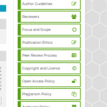
Author Guidelines
Reviewers
Focus and Scope
Publication Ethics
Peer Review Process
Copyright and Licence
).
m
n
n
Open Access Policy
.
n
.
Plagiarism Policy