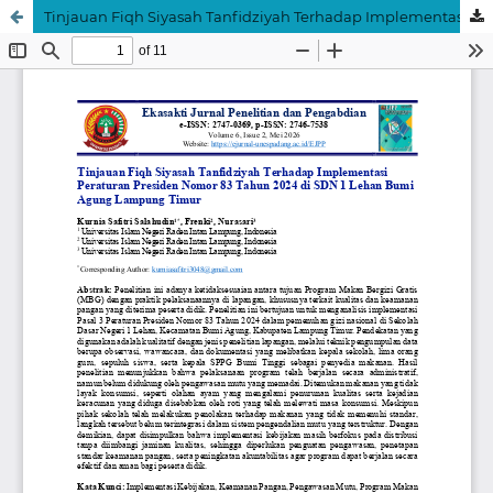
Tinjauan Fiqh Siyasah Tanfidziyah Terhadap Implementasi Peraturan Presiden Nomor 83 Tahun 2024 di SDN 1 Lehan Bumi Agung Lampung Timur