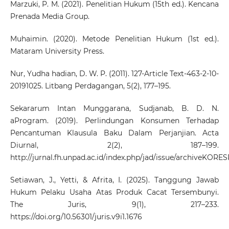
Marzuki, P. M. (2021). Penelitian Hukum (15th ed.). Kencana
Prenada Media Group.
Muhaimin. (2020). Metode Penelitian Hukum (1st ed.).
Mataram University Press.
Nur, Yudha hadian, D. W. P. (2011). 127-Article Text-463-2-10-
20191025. Litbang Perdagangan, 5(2), 177–195.
Sekararum Intan Munggarana, Sudjanab, B. D. N.
aProgram. (2019). Perlindungan Konsumen Terhadap
Pencantuman Klausula Baku Dalam Perjanjian. Acta
Diurnal, 2(2), 187–199.
http://jurnal.fh.unpad.ac.id/index.php/jad/issue/archiveK
Setiawan, J., Yetti, & Afrita, I. (2025). Tanggung Jawab
Hukum Pelaku Usaha Atas Produk Cacat Tersembunyi.
The Juris, 9(1), 217–233.
https://doi.org/10.56301/juris.v9i1.1676