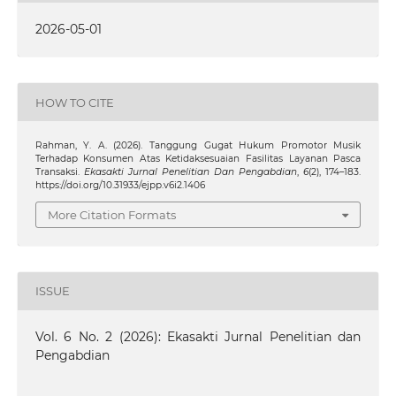
2026-05-01
HOW TO CITE
Rahman, Y. A. (2026). Tanggung Gugat Hukum Promotor Musik
Terhadap Konsumen Atas Ketidaksesuaian Fasilitas Layanan Pasca
Transaksi.
Ekasakti Jurnal Penelitian Dan Pengabdian
,
6
(2), 174–183.
https://doi.org/10.31933/ejpp.v6i2.1406
More Citation Formats
ISSUE
Vol. 6 No. 2 (2026): Ekasakti Jurnal Penelitian dan
Pengabdian