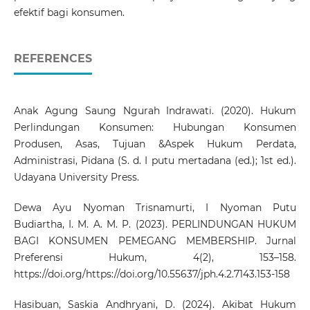
efektif bagi konsumen.
REFERENCES
Anak Agung Saung Ngurah Indrawati. (2020). Hukum
Perlindungan Konsumen: Hubungan Konsumen
Produsen, Asas, Tujuan &Aspek Hukum Perdata,
Administrasi, Pidana (S. d. I putu mertadana (ed.); 1st ed.).
Udayana University Press.
Dewa Ayu Nyoman Trisnamurti, I Nyoman Putu
Budiartha, I. M. A. M. P. (2023). PERLINDUNGAN HUKUM
BAGI KONSUMEN PEMEGANG MEMBERSHIP. Jurnal
Preferensi Hukum, 4(2), 153–158.
https://doi.org/https://doi.org/10.55637/jph.4.2.7143.153-158
Hasibuan, Saskia Andhryani, D. (2024). Akibat Hukum